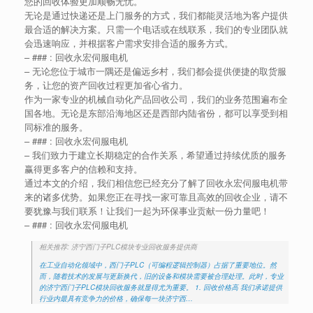
您的回收体验更加顺畅无忧。
无论是通过快递还是上门服务的方式，我们都能灵活地为客户提供
最合适的解决方案。只需一个电话或在线联系，我们的专业团队就
会迅速响应，并根据客户需求安排合适的服务方式。
– ### : 回收永宏伺服电机
– 无论您位于城市一隅还是偏远乡村，我们都会提供便捷的取货服
务，让您的资产回收过程更加省心省力。
作为一家专业的机械自动化产品回收公司，我们的业务范围遍布全
国各地。无论是东部沿海地区还是西部内陆省份，都可以享受到相
同标准的服务。
– ### : 回收永宏伺服电机
– 我们致力于建立长期稳定的合作关系，希望通过持续优质的服务
赢得更多客户的信赖和支持。
通过本文的介绍，我们相信您已经充分了解了回收永宏伺服电机带
来的诸多优势。如果您正在寻找一家可靠且高效的回收企业，请不
要犹豫与我们联系！让我们一起为环保事业贡献一份力量吧！
– ### : 回收永宏伺服电机
相关推荐: 济宁西门子PLC模块专业回收服务提供商
在工业自动化领域中，西门子PLC（可编程逻辑控制器）占据了重要地位。然
而，随着技术的发展与更新换代，旧的设备和模块需要被合理处理。此时，专业
的济宁西门子PLC模块回收服务就显得尤为重要。 1. 回收价格高 我们承诺提供
行业内最具有竞争力的价格，确保每一块济宁西…