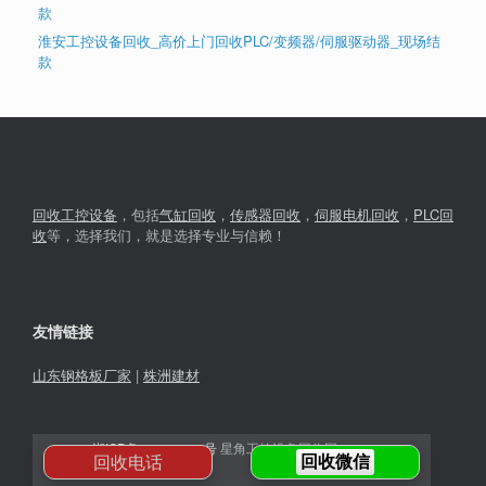
款
淮安工控设备回收_高价上门回收PLC/变频器/伺服驱动器_现场结
款
回收工控设备
，包括
气缸回收
，
传感器回收
，
伺服电机回收
，
PLC回
收
等，选择我们，就是选择专业与信赖！
友情链接
山东钢格板厂家
|
株洲建材
湘ICP备2023030366号
星角工控设备回收网© 2026
回收电话
回收微信