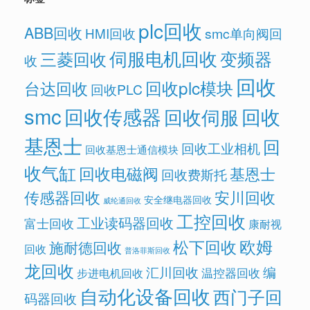
plc回收
ABB回收
HMI回收
smc单向阀回
伺服电机回收
变频器
三菱回收
收
回收
回收plc模块
台达回收
回收PLC
smc
回收传感器
回收
回收伺服
基恩士
回
回收工业相机
回收基恩士通信模块
收气缸
回收电磁阀
基恩士
回收费斯托
传感器回收
安川回收
安全继电器回收
威纶通回收
工控回收
工业读码器回收
富士回收
康耐视
欧姆
松下回收
施耐德回收
回收
普洛菲斯回收
龙回收
汇川回收
编
温控器回收
步进电机回收
自动化设备回收
西门子回
码器回收