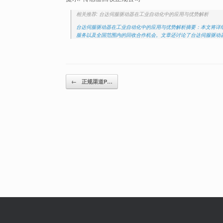
相关推荐: 台达伺服驱动器在工业自动化中的应用与优势解析
台达伺服驱动器在工业自动化中的应用与优势解析摘要：本文将详
服务以及全国范围内的回收合作机会。文章还讨论了台达伺服驱动器
Post navigation
←
正规渠道P…