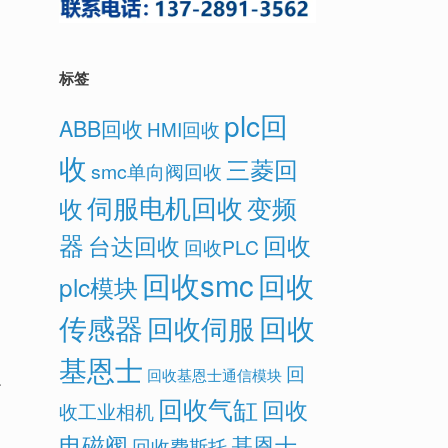
标签
plc回
ABB回收
HMI回收
收
三菱回
smc单向阀回收
伺服电机回收
变频
收
器
回收
台达回收
回收PLC
回收smc
回收
plc模块
传感器
回收
回收伺服
基恩士
回
回收基恩士通信模块
了
回收气缸
回收
收工业相机
电磁阀
基恩士
回收费斯托