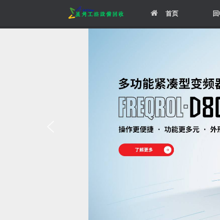
Skip
首页
回
to
content