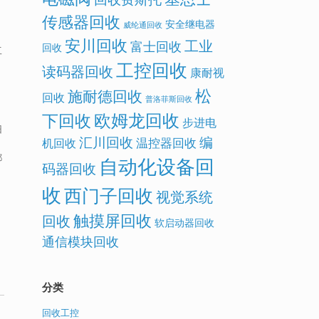
传感器回收
安全继电器
威纶通回收
安川回收
工业
富士回收
回收
工
工控回收
读码器回收
康耐视
松
施耐德回收
回收
普洛菲斯回收
欧姆龙回收
下回收
步进电
旧
汇川回收
编
温控器回收
机回收
都
自动化设备回
码器回收
收
西门子回收
视觉系统
触摸屏回收
回收
软启动器回收
，
通信模块回收
。
分类
回收工控