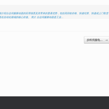
细介绍台达伺服驱动器的应用场景及其带来的显著优势，包括高回收价格、快速结算、快递或上门取货
在自动化领域的核心价值。 简介 台达伺服驱动器是工业…
步科伺服电…
→