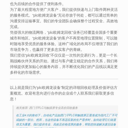
也为后续的合作提供了便利条件。
为了最大程度地方便广大客户，我们提供快递与上门取件两种灵活
的服务模式。“plc欧姆龙设备”无论存放于何处，都可以通过简单的
沟通安排运输事宜。我们的专业团队会确保整个过程安全、高效地
完成。
凭借强大的物流网络，“plc欧姆龙回收”业务已经覆盖全国多个重要
城市和地区。“plc欧姆龙设备”的客户不再受地理位置限制，可以随
时随地享受优质的服务体验。这种广域化的布局不仅增强了我们的
市场竞争力，也赢得了更多忠实客户的青睐。
我们坚信“plc欧姆龙回收”不仅仅是一次性的交易行为，更是一个长
期战略伙伴关系的开始。通过与客户建立稳定的合作关系，我们将
持续提供更加贴心的服务内容，并不断优化我们的产品线以满足更
多样化的市场需求。
以上就是我们为“plc欧姆龙设备”制定的详细回收处理及价值评估方
案概览。欢迎有意向进行合作的企业或个人联系我们获取更多信
息！
相关推荐: 西门子PLC与触摸屏专业高价回收服务
在工业4.0的推动下，自动化产品如西门子PLC和触摸屏正逐渐成为现代工厂不可
或缺的一部分。然而，当这些设备不再适应新的生产需求时，如何处理它们就显
得尤为重要。我们提供专业、高效且价格优厚的服务，帮助您快速解决废旧设备