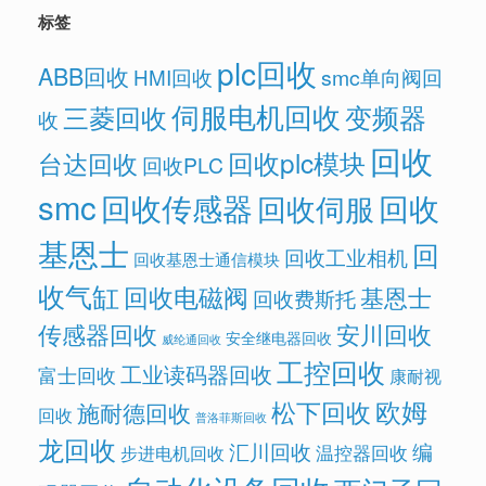
标签
plc回收
ABB回收
HMI回收
smc单向阀回
伺服电机回收
变频器
三菱回收
收
回收
回收plc模块
台达回收
回收PLC
smc
回收传感器
回收
回收伺服
基恩士
回
回收工业相机
回收基恩士通信模块
收气缸
回收电磁阀
基恩士
回收费斯托
传感器回收
安川回收
安全继电器回收
威纶通回收
工控回收
工业读码器回收
富士回收
康耐视
欧姆
松下回收
施耐德回收
回收
普洛菲斯回收
龙回收
汇川回收
编
温控器回收
步进电机回收