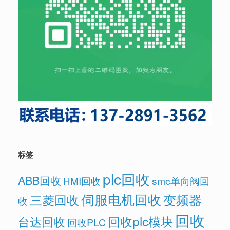
标签
plc回收
ABB回收
HMI回收
smc单向阀回
伺服电机回收
变频器
三菱回收
收
回收
回收plc模块
台达回收
回收PLC