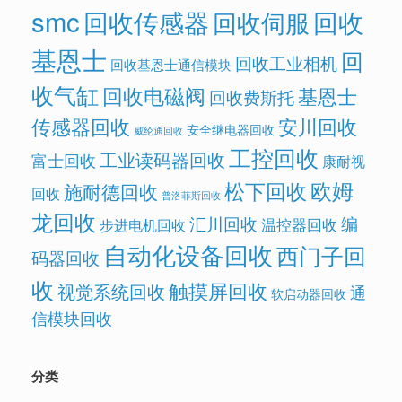
smc
回收传感器
回收
回收伺服
基恩士
回
回收工业相机
回收基恩士通信模块
收气缸
回收电磁阀
基恩士
回收费斯托
传感器回收
安川回收
安全继电器回收
威纶通回收
工控回收
工业读码器回收
富士回收
康耐视
欧姆
松下回收
施耐德回收
回收
普洛菲斯回收
龙回收
汇川回收
编
温控器回收
步进电机回收
自动化设备回收
西门子回
码器回收
收
触摸屏回收
视觉系统回收
通
软启动器回收
信模块回收
分类