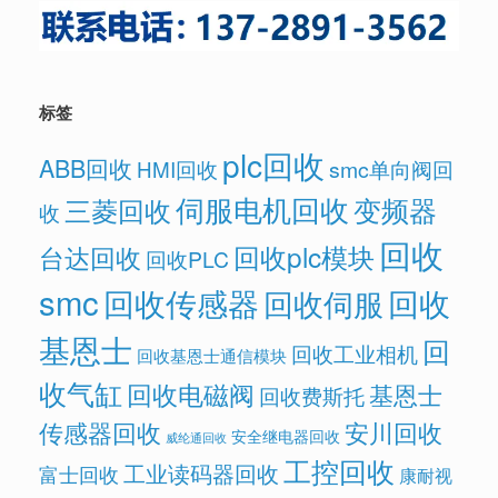
标签
plc回收
ABB回收
HMI回收
smc单向阀回
伺服电机回收
变频器
三菱回收
收
回收
回收plc模块
台达回收
回收PLC
smc
回收传感器
回收
回收伺服
基恩士
回
回收工业相机
回收基恩士通信模块
收气缸
回收电磁阀
基恩士
回收费斯托
传感器回收
安川回收
安全继电器回收
威纶通回收
工控回收
工业读码器回收
富士回收
康耐视