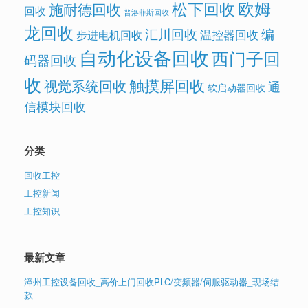
欧姆
松下回收
施耐德回收
回收
普洛菲斯回收
龙回收
汇川回收
编
温控器回收
步进电机回收
自动化设备回收
西门子回
码器回收
收
触摸屏回收
视觉系统回收
通
软启动器回收
信模块回收
分类
回收工控
工控新闻
工控知识
最新文章
漳州工控设备回收_高价上门回收PLC/变频器/伺服驱动器_现场结
款