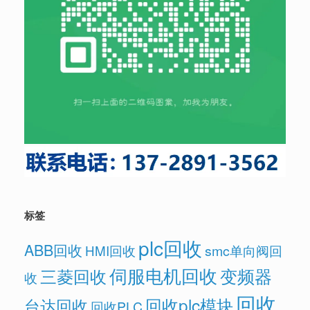
标签
plc回收
ABB回收
HMI回收
smc单向阀回
伺服电机回收
变频器
三菱回收
收
回收
回收plc模块
台达回收
回收PLC