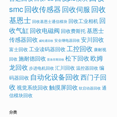
smc
回收传感器
回收
回收伺服
基恩士
回
回收工业相机
回收基恩士通信模块
收气缸
回收电磁阀
基恩士
回收费斯托
传感器回收
安川回收
安全继电器回收
威纶通回收
工控回收
工业读码器回收
富士回收
康耐视
欧姆
松下回收
施耐德回收
回收
普洛菲斯回收
龙回收
汇川回收
编
温控器回收
步进电机回收
自动化设备回收
西门子回
码器回收
收
触摸屏回收
视觉系统回收
通
软启动器回收
信模块回收
分类