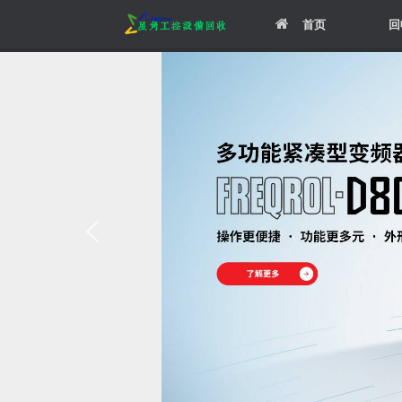
Skip
首页
回
to
content