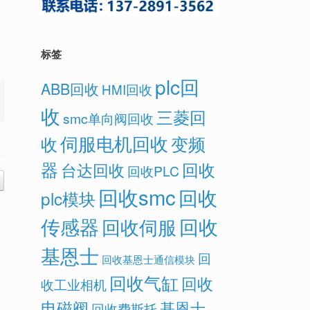
标签
plc回
ABB回收
HMI回收
收
三菱回
smc单向阀回收
伺服电机回收
变频
收
器
回收
台达回收
回收PLC
回收smc
回收
plc模块
传感器
回收
回收伺服
基恩士
回
回收基恩士通信模块
回收气缸
回收
收工业相机
电磁阀
基恩士
回收费斯托