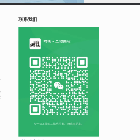
联系我们
门
收
我
能
问