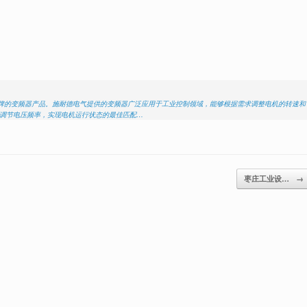
气品牌的变频器产品。施耐德电气提供的变频器广泛应用于工业控制领域，能够根据需求调整电机的转速和
精确调节电压频率，实现电机运行状态的最佳匹配…
枣庄工业设…
→