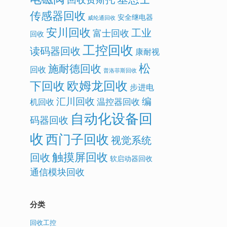
传感器回收
安全继电器
威纶通回收
安川回收
工业
富士回收
回收
工控回收
读码器回收
康耐视
松
施耐德回收
回收
普洛菲斯回收
欧姆龙回收
下回收
步进电
汇川回收
编
温控器回收
机回收
自动化设备回
码器回收
收
西门子回收
视觉系统
触摸屏回收
回收
软启动器回收
通信模块回收
分类
回收工控