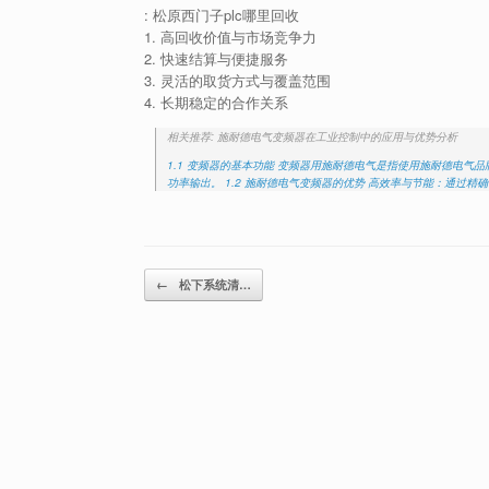
: 松原西门子plc哪里回收
1. 高回收价值与市场竞争力
2. 快速结算与便捷服务
3. 灵活的取货方式与覆盖范围
4. 长期稳定的合作关系
相关推荐: 施耐德电气变频器在工业控制中的应用与优势分析
1.1 变频器的基本功能 变频器用施耐德电气是指使用施耐德电
功率输出。 1.2 施耐德电气变频器的优势 高效率与节能：通过
Post navigation
←
松下系统清…