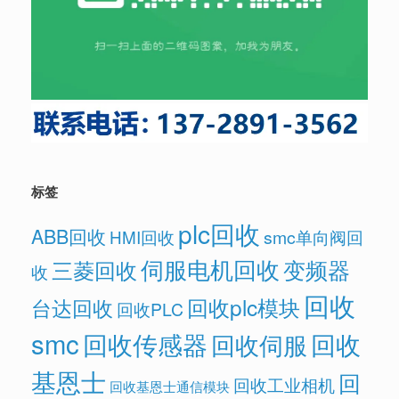
标签
plc回收
ABB回收
HMI回收
smc单向阀回
伺服电机回收
变频器
三菱回收
收
回收
回收plc模块
台达回收
回收PLC
smc
回收传感器
回收
回收伺服
基恩士
回
回收工业相机
回收基恩士通信模块