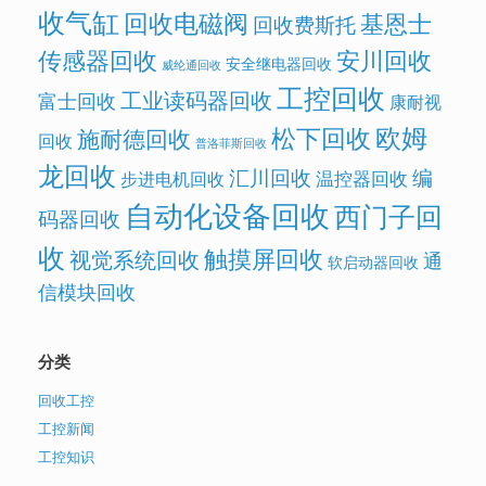
收气缸
回收电磁阀
基恩士
回收费斯托
传感器回收
安川回收
安全继电器回收
威纶通回收
工控回收
工业读码器回收
富士回收
康耐视
欧姆
松下回收
施耐德回收
回收
普洛菲斯回收
龙回收
汇川回收
编
温控器回收
步进电机回收
自动化设备回收
西门子回
码器回收
收
触摸屏回收
视觉系统回收
通
软启动器回收
信模块回收
分类
回收工控
工控新闻
工控知识