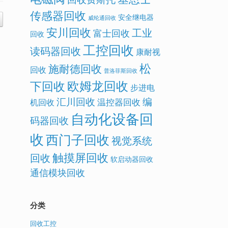
传感器回收
安全继电器
威纶通回收
安川回收
工业
富士回收
回收
工控回收
读码器回收
康耐视
松
施耐德回收
回收
普洛菲斯回收
欧姆龙回收
下回收
步进电
汇川回收
编
温控器回收
机回收
自动化设备回
码器回收
收
西门子回收
视觉系统
触摸屏回收
回收
软启动器回收
通信模块回收
分类
回收工控