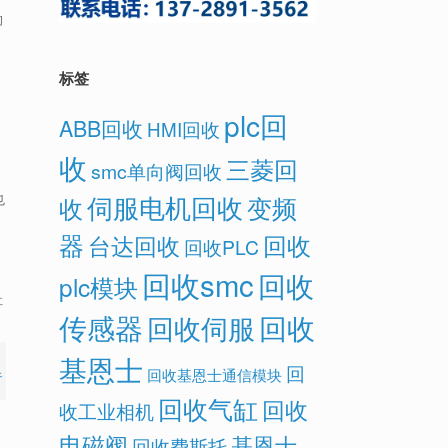
的
标签
plc回
ABB回收
HMI回收
收
三菱回
smc单向阀回收
也
伺服电机回收
变频
收
器
回收
台达回收
回收PLC
回收smc
回收
plc模块
社
传感器
回收
回收伺服
基恩士
回
回收基恩士通信模块
务
回收气缸
回收
收工业相机
电磁阀
基恩士
回收费斯托