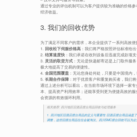
通过专业的评估机制可以为客户提供较为准确的价格参
经济收益。
3. 我们的回收优势
为了满足不同客户的需求，本企业提供了一系列高效便
1.
回收松下伺服价格高
：我们将严格按照评估标准给出
2.
结算速度快
：我们承诺在收到设备后迅速完成款项支
3.
灵活的取货方式
：无论是快递邮寄还是上门取件服务
极大地提高了交易的便捷性。
4.
全国范围覆盖
：无论您身处何处，只要是中国境内，
5.
长期合作保障
：对于优质客户和重复购买者，我们将
通过上述分析可以看出，在当前市场环境下选择一家专
本、提高资产利用效率；还能享受到更为便捷高效的服
会资源的有效循环利用。
相关推荐: 四川地区旧酒店摆台用品回收与处理服务
1. 四川地区旧酒店摆台用品的定义与重要性 旧酒店摆台用品涵
调整，这些旧摆台用品往往会被淘汰。四川SMC摆台回收可以为企业