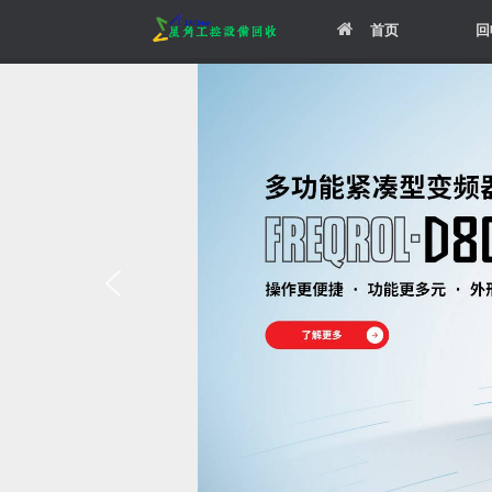
Skip
首页
回
to
content