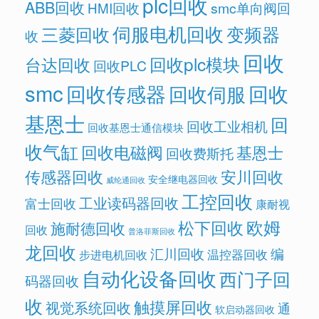
plc回收
ABB回收
HMI回收
smc单向阀回
伺服电机回收
变频器
三菱回收
收
回收
回收plc模块
台达回收
回收PLC
smc
回收传感器
回收
回收伺服
基恩士
回
回收工业相机
回收基恩士通信模块
收气缸
回收电磁阀
基恩士
回收费斯托
传感器回收
安川回收
安全继电器回收
威纶通回收
工控回收
工业读码器回收
富士回收
康耐视
欧姆
松下回收
施耐德回收
回收
普洛菲斯回收
龙回收
汇川回收
编
温控器回收
步进电机回收
自动化设备回收
西门子回
码器回收
收
触摸屏回收
视觉系统回收
通
软启动器回收