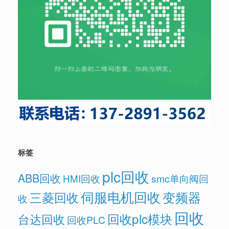
标签
plc回收
ABB回收
HMI回收
smc单向阀回
伺服电机回收
变频器
三菱回收
收
回收
回收plc模块
台达回收
回收PLC