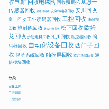
收气缸
回收电磁阀
基恩士
回收费斯托
传感器回收
安川回收
安全继电器回收
威纶通回收
工控回收
工业读码器回收
富士回收
康耐视
欧姆
松下回收
施耐德回收
回收
普洛菲斯回收
龙回收
汇川回收
编
温控器回收
步进电机回收
自动化设备回收
西门子回
码器回收
收
触摸屏回收
视觉系统回收
通
软启动器回收
信模块回收
分类
回收工控
工控新闻
工控知识