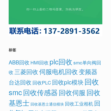
标签
plc回收
ABB回收
HMI回收
smc单向阀回
伺服电机回收
变频器
三菱回收
收
回收
回收plc模块
台达回收
回收PLC
smc
回收传感器
回收
回收伺服
基恩士
回
回收工业相机
回收基恩士通信模块