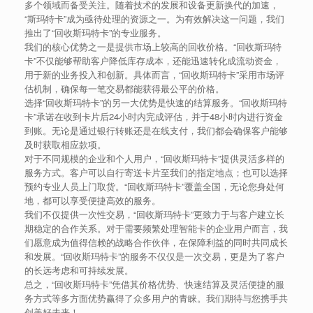
多个领域而备受关注。随着技术的发展和设备更新换代的加速，
“斯玛特卡”成为亟待处理的资源之一。为有效解决这一问题，我们
推出了“回收斯玛特卡”的专业服务。
我们的核心优势之一是提供市场上较高的回收价格。“回收斯玛特
卡”不仅能够帮助客户降低库存成本，还能迅速转化成流动资金，
用于新的业务投入和创新。具体而言，“回收斯玛特卡”采用市场评
估机制，确保每一笔交易都能获得最公平的价格。
选择“回收斯玛特卡”的另一大优势是快速的结算服务。“回收斯玛特
卡”承诺在收到卡片后24小时内完成评估，并于48小时内进行资金
到账。无论是通过银行转账还是在线支付，我们都会确保客户能够
及时获取相应款项。
对于不同规模的企业和个人用户，“回收斯玛特卡”提供灵活多样的
服务方式。客户可以自行寄送卡片至我们的指定地点；也可以选择
预约专业人员上门取货。“回收斯玛特卡”覆盖全国，无论您身处何
地，都可以享受便捷高效的服务。
我们不仅提供一次性交易，“回收斯玛特卡”更致力于与客户建立长
期稳定的合作关系。对于需要频繁处理智能卡的企业用户而言，我
们愿意成为值得信赖的战略合作伙伴，在保障利益的同时共同成长
和发展。“回收斯玛特卡”的服务不仅仅是一次交易，更是为了客户
的长远考虑和可持续发展。
总之，“回收斯玛特卡”凭借其价格优势、快速结算及灵活便捷的服
务方式等多方面优势赢得了众多用户的青睐。我们期待与您携手共
创美好未来！