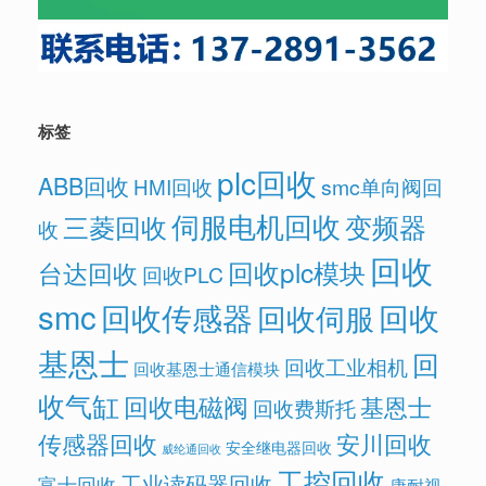
标签
plc回收
ABB回收
HMI回收
smc单向阀回
伺服电机回收
变频器
三菱回收
收
回收
回收plc模块
台达回收
回收PLC
smc
回收传感器
回收
回收伺服
基恩士
回
回收工业相机
回收基恩士通信模块
收气缸
回收电磁阀
基恩士
回收费斯托
传感器回收
安川回收
安全继电器回收
威纶通回收
工控回收
工业读码器回收
富士回收
康耐视