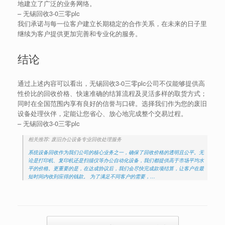
地建立了广泛的业务网络。
–
无锡回收3-0三零plc
我们承诺与每一位客户建立长期稳定的合作关系，在未来的日子里
继续为客户提供更加完善和专业化的服务。
结论
通过上述内容可以看出，无锡回收3-0三零plc公司不仅能够提供高
性价比的回收价格、快速准确的结算流程及灵活多样的取货方式；
同时在全国范围内享有良好的信誉与口碑。选择我们作为您的废旧
设备处理伙伴，定能让您省心、放心地完成整个交易过程。
–
无锡回收3-0三零plc
相关推荐: 废旧办公设备专业回收处理服务
系统设备回收作为我们公司的核心业务之一，确保了回收价格的透明且公平。无
论是打印机、复印机还是扫描仪等办公自动化设备，我们都提供高于市场平均水
平的价格。更重要的是，在达成协议后，我们会尽快完成款项结算，让客户在最
短时间内收到应得的钱款。 为了满足不同客户的需要，…
Post navigation