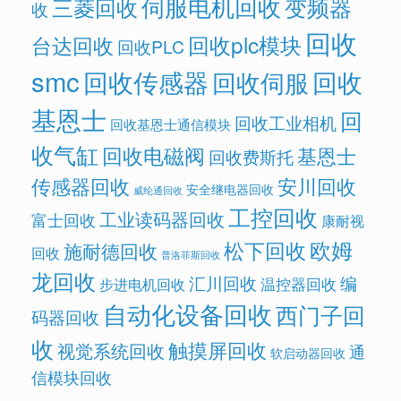
伺服电机回收
变频器
三菱回收
收
回收
回收plc模块
台达回收
回收PLC
smc
回收传感器
回收
回收伺服
基恩士
回
回收工业相机
回收基恩士通信模块
收气缸
回收电磁阀
基恩士
回收费斯托
传感器回收
安川回收
安全继电器回收
威纶通回收
工控回收
工业读码器回收
富士回收
康耐视
欧姆
松下回收
施耐德回收
回收
普洛菲斯回收
龙回收
汇川回收
编
温控器回收
步进电机回收
自动化设备回收
西门子回
码器回收
收
触摸屏回收
视觉系统回收
通
软启动器回收
信模块回收