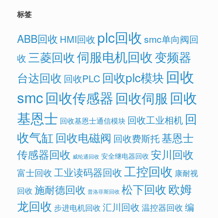
标签
plc回收
ABB回收
HMI回收
smc单向阀回
伺服电机回收
变频器
三菱回收
收
回收
回收plc模块
台达回收
回收PLC
smc
回收传感器
回收
回收伺服
基恩士
回
回收工业相机
回收基恩士通信模块
收气缸
回收电磁阀
基恩士
回收费斯托
传感器回收
安川回收
安全继电器回收
威纶通回收
工控回收
工业读码器回收
富士回收
康耐视
欧姆
松下回收
施耐德回收
回收
普洛菲斯回收
龙回收
汇川回收
编
温控器回收
步进电机回收