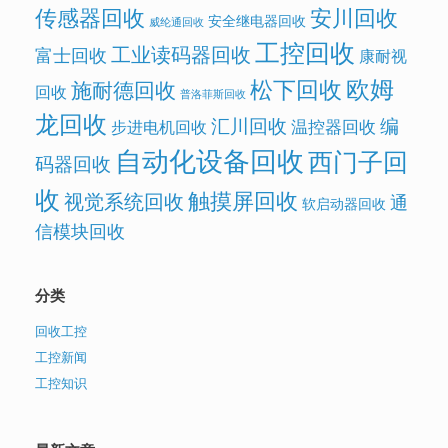
传感器回收
安川回收
安全继电器回收
威纶通回收
工控回收
工业读码器回收
富士回收
康耐视
欧姆
松下回收
施耐德回收
回收
普洛菲斯回收
龙回收
汇川回收
编
温控器回收
步进电机回收
自动化设备回收
西门子回
码器回收
收
触摸屏回收
视觉系统回收
通
软启动器回收
信模块回收
分类
回收工控
工控新闻
工控知识