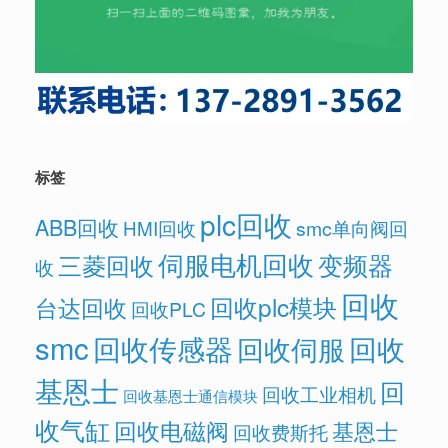
标签
plc回收
ABB回收
HMI回收
smc单向阀回
伺服电机回收
变频器
三菱回收
收
回收
回收plc模块
台达回收
回收PLC
smc
回收传感器
回收
回收伺服
基恩士
回
回收工业相机
回收基恩士通信模块
收气缸
回收电磁阀
基恩士
回收费斯托