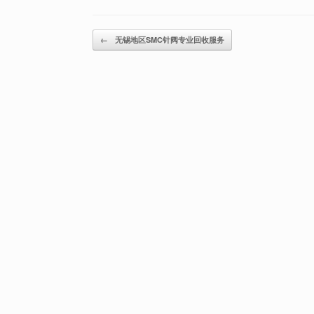
Post navigation
←
无锡地区SMC针阀专业回收服务