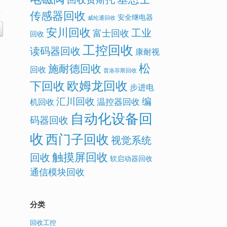
传感器回收
安全继电器
威纶通回收
安川回收
工业
富士回收
回收
工控回收
读码器回收
康耐视
松
施耐德回收
回收
普洛菲斯回收
欧姆龙回收
下回收
步进电
汇川回收
编
温控器回收
机回收
自动化设备回
码器回收
收
西门子回收
视觉系统
触摸屏回收
回收
软启动器回收
通信模块回收
分类
回收工控