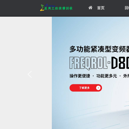
Skip
首页
回
to
content