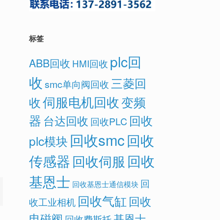
标签
plc回
ABB回收
HMI回收
收
三菱回
smc单向阀回收
伺服电机回收
变频
收
器
回收
台达回收
回收PLC
回收smc
回收
plc模块
传感器
回收
回收伺服
基恩士
回
回收基恩士通信模块
回收气缸
回收
收工业相机
电磁阀
基恩士
回收费斯托