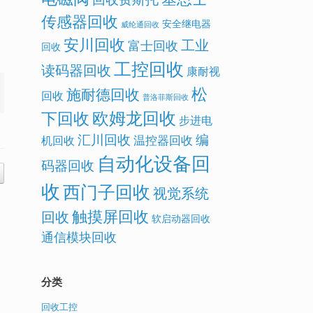
传感器回收
安全继电器
威纶通回收
安川回收
工业
富士回收
回收
工控回收
读码器回收
康耐视
松
施耐德回收
回收
普洛菲斯回收
欧姆龙回收
下回收
步进电
汇川回收
编
温控器回收
机回收
自动化设备回
码器回收
收
西门子回收
视觉系统
触摸屏回收
回收
软启动器回收
通信模块回收
分类
回收工控