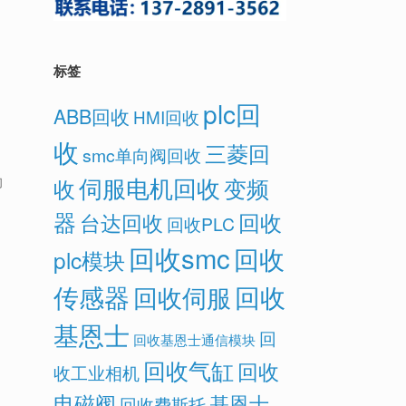
标签
plc回
ABB回收
HMI回收
收
三菱回
smc单向阀回收
伺服电机回收
变频
收
们
器
回收
台达回收
回收PLC
回收smc
回收
plc模块
传感器
回收
回收伺服
基恩士
回
回收基恩士通信模块
回收气缸
回收
收工业相机
电磁阀
基恩士
回收费斯托