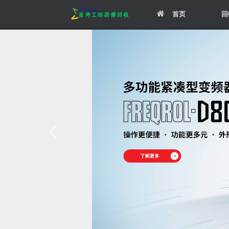
Skip
首页
回
to
content