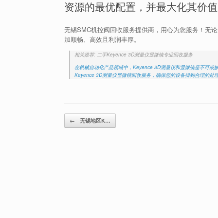
资源的最优配置，并最大化其价值
无锡SMC机控阀回收服务提供商，用心为您服务！无
加顺畅、高效且利润丰厚。
相关推荐: 二手Keyence 3D测量仪显微镜专业回收服务
在机械自动化产品领域中，Keyence 3D测量仪和显微镜是不
Keyence 3D测量仪显微镜回收服务，确保您的设备得到合理的
Post navigation
←
无锡地区K…