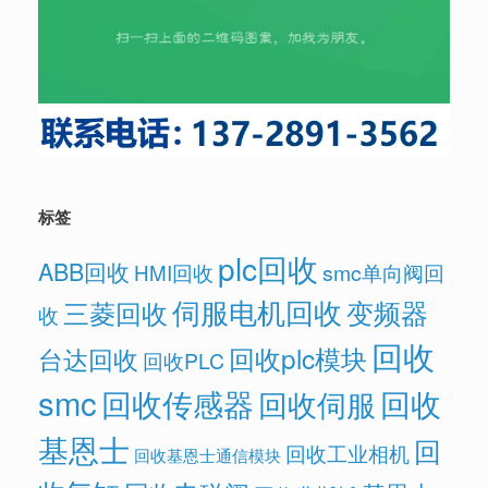
标签
plc回收
ABB回收
HMI回收
smc单向阀回
伺服电机回收
变频器
三菱回收
收
回收
回收plc模块
台达回收
回收PLC
smc
回收传感器
回收
回收伺服
基恩士
回
回收工业相机
回收基恩士通信模块