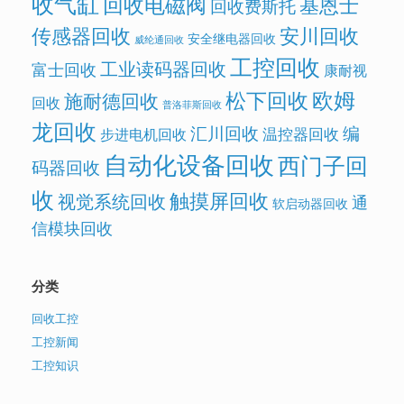
收气缸
回收电磁阀
基恩士
回收费斯托
传感器回收
安川回收
安全继电器回收
威纶通回收
工控回收
工业读码器回收
富士回收
康耐视
欧姆
松下回收
施耐德回收
回收
普洛菲斯回收
龙回收
汇川回收
编
温控器回收
步进电机回收
自动化设备回收
西门子回
码器回收
收
触摸屏回收
视觉系统回收
通
软启动器回收
信模块回收
分类
回收工控
工控新闻
工控知识