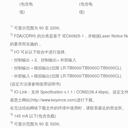
(包含电
(包含电
缆)
缆)
*1
可显示范围为 50 至 2200。
*2
FDA(CDRH) 的分类是基于 IEC60825-1，并根据Laser Notice No
的要求而实施的 。
*3
I/O 可从以下组合中进行选择。
・控制输出 × 2、控制输出+ 外部输入
・控制输出＋模拟输出(仅限 LR-TB5000/TB5000C/TB5000CL)
・外部输入＋模拟输出(仅限 LR-TB5000/TB5000C/TB5000CL)
(设定方法请参阅使用说明书)
*4
IO-Link：支持 Specification v.1.1 / COM2(38.4 kbps)。设定
基恩士网站(http://www.keyence.com)进行下载。
在无法经由网络下载文件的环境中使用时，请联系最近的营业所。
*5
145 mA 以下(包含负载)
*6
可显示范围为 50 至 5200。