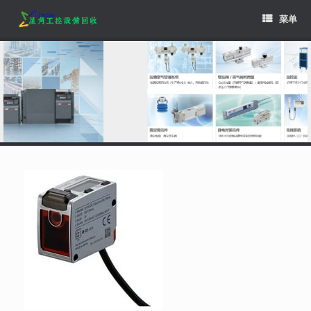
Skip
菜单
to
content