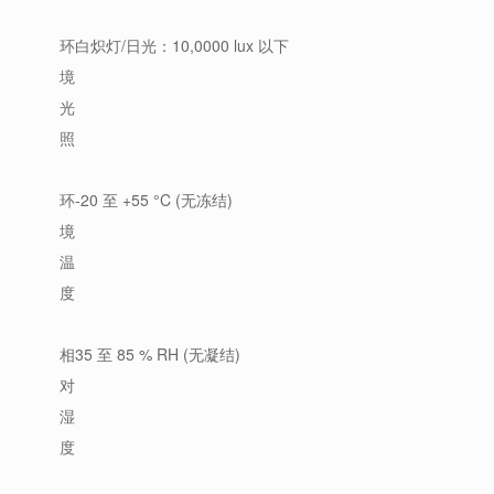
环
白炽灯/日光：10,0000 lux 以下
境
光
照
环
-20 至 +55 °C (无冻结)
境
温
度
相
35 至 85 % RH (无凝结)
对
湿
度