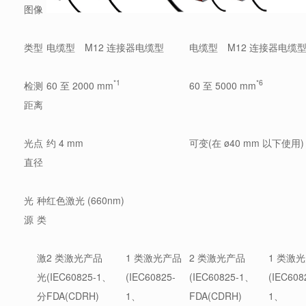
图像
类型
电缆型
M12 连接器电缆型
电缆型
M12 连接器电缆
*1
*6
检测
60 至 2000 mm
60 至 5000 mm
距离
光点
约 4 mm
可变(在 ø40 mm 以下使用)
直径
光
种
红色激光 (660nm)
源
类
激
2 类激光产品
1 类激光产品
2 类激光产品
1 类激
光
(IEC60825-1、
(IEC60825-
(IEC60825-1、
(IEC608
分
FDA(CDRH)
1、
FDA(CDRH)
1、