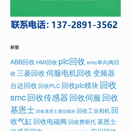
标签
plc回收
ABB回收
HMI回收
smc单向阀回
伺服电机回收
变频器
三菱回收
收
回收
回收plc模块
台达回收
回收PLC
smc
回收传感器
回收
回收伺服
基恩士
回
回收工业相机
回收基恩士通信模块
收气缸
回收电磁阀
基恩士
回收费斯托