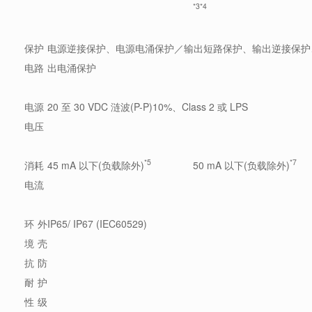
*3
*4
保护
电源逆接保护、电源电涌保护／输出短路保护、输出逆接保护
电路
出电涌保护
电源
20 至 30 VDC 涟波(P-P)10%、Class 2 或 LPS
电压
*5
*7
消耗
45 mA 以下(负载除外)
50 mA 以下(负载除外)
电流
环
外
IP65/ IP67 (IEC60529)
境
壳
抗
防
耐
护
性
级