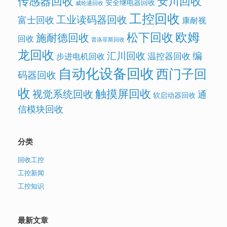
传感器回收
安川回收
安全继电器回收
威纶通回收
工控回收
工业读码器回收
富士回收
康耐视
欧姆
松下回收
施耐德回收
回收
普洛菲斯回收
龙回收
汇川回收
编
温控器回收
步进电机回收
自动化设备回收
西门子回
码器回收
收
触摸屏回收
视觉系统回收
通
软启动器回收
信模块回收
分类
回收工控
工控新闻
工控知识
最新文章