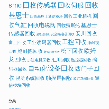
smc
回收传感器
回收
回收伺服
基恩士
回
回收工业相机
回收基恩士通信模块
收气缸
回收电磁阀
基恩士
回收费斯托
传感器回收
安川回收
安全继电器回收
威纶通回收
工控回收
工业读码器回收
富士回收
康耐视
欧姆
松下回收
施耐德回收
回收
普洛菲斯回收
龙回收
汇川回收
编
温控器回收
步进电机回收
自动化设备回收
西门子回
码器回收
收
触摸屏回收
视觉系统回收
通
软启动器回收
信模块回收
分类