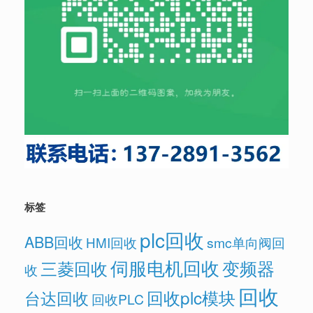
标签
plc回收
ABB回收
HMI回收
smc单向阀回
伺服电机回收
变频器
三菱回收
收
回收
回收plc模块
台达回收
回收PLC