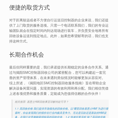
便捷的取货方式
对于距离较远或者不方便自行运送旧控制器的企业来说，我们还提
供了上门取货的服务选项。只需一个电话联系我们，我们的专业运
输团队就会在指定时间内到达现场进行装车，并负责安全地将所有
回收设备运送到指定地点。此外，如果您希望邮寄的话，我们也支
持这种方式。
长期合作机会
最后但同样重要的是，我们承诺提供长期稳定的业务合作关系。通
过与揭阳SMC控制器回收公司的紧密配合，您可以构建起一套完
善的资产管理体系，在未来遇到类似情况时能够更加从容应对。
综上所述，《揭阳地区SMC控制器回收服务指南》旨在帮助企业
解决设备闲置问题，实现资源的有效利用和再分配。我们相信凭借
上述各项优势和服务质量，定能成为您值得信赖的合作伙伴！
相关推荐: 基恩士HMI回收事宜详解何处可寻？
1.1 高回收价格 我们提供市场领先的回收价格。以“哪里回收基恩士HMI”为进行搜
索时，你会发现我们的报价在行业内极具竞争力。无论是旧款还是新款的HMI设
备，在我们这里都能获得较高的回收价值。 1.2 快速结算流程 除了高回收价格