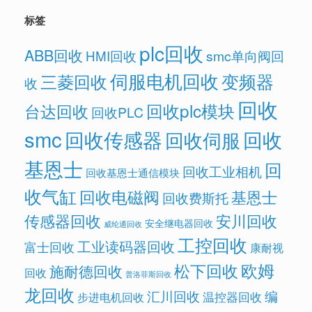
标签
plc回收
ABB回收
HMI回收
smc单向阀回
伺服电机回收
变频器
三菱回收
收
回收
回收plc模块
台达回收
回收PLC
smc
回收传感器
回收
回收伺服
基恩士
回
回收工业相机
回收基恩士通信模块
收气缸
回收电磁阀
基恩士
回收费斯托
传感器回收
安川回收
安全继电器回收
威纶通回收
工控回收
工业读码器回收
富士回收
康耐视
欧姆
松下回收
施耐德回收
回收
普洛菲斯回收
龙回收
汇川回收
编
温控器回收
步进电机回收