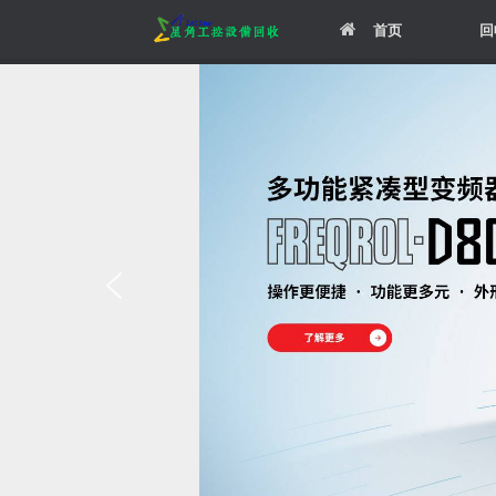
Skip
首页
回
to
content