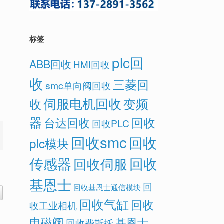
标签
plc回
ABB回收
HMI回收
收
三菱回
smc单向阀回收
伺服电机回收
变频
收
器
回收
台达回收
回收PLC
回收smc
回收
plc模块
传感器
回收
回收伺服
基恩士
回
回收基恩士通信模块
回收气缸
回收
收工业相机
电磁阀
基恩士
回收费斯托