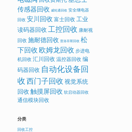
传感器回收
安全继电器
威纶通回收
安川回收
工业
富士回收
回收
工控回收
读码器回收
康耐视
松
施耐德回收
回收
普洛菲斯回收
欧姆龙回收
下回收
步进电
汇川回收
编
温控器回收
机回收
自动化设备回
码器回收
收
西门子回收
视觉系统
触摸屏回收
回收
软启动器回收
通信模块回收
分类
回收工控