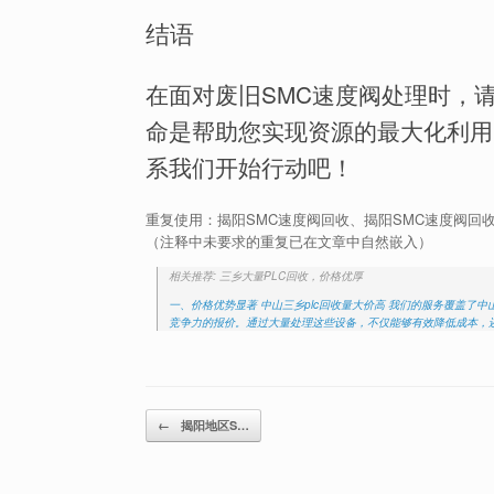
结语
在面对废旧SMC速度阀处理时，
命是帮助您实现资源的最大化利用
系我们开始行动吧！
重复使用：揭阳SMC速度阀回收、揭阳SMC速度阀回
（注释中未要求的重复已在文章中自然嵌入）
相关推荐: 三乡大量PLC回收，价格优厚
一、价格优势显著 中山三乡plc回收量大价高 我们的服务覆盖了
竞争力的报价。通过大量处理这些设备，不仅能够有效降低成本，
Post navigation
←
揭阳地区S…