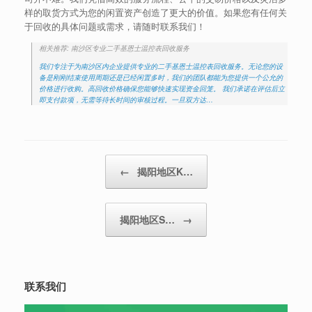
样的取货方式为您的闲置资产创造了更大的价值。如果您有任何关
于回收的具体问题或需求，请随时联系我们！
相关推荐: 南沙区专业二手基恩士温控表回收服务
我们专注于为南沙区内企业提供专业的二手基恩士温控表回收服务。无论您的设
备是刚刚结束使用周期还是已经闲置多时，我们的团队都能为您提供一个公允的
价格进行收购。高回收价格确保您能够快速实现资金回笼。 我们承诺在评估后立
即支付款项，无需等待长时间的审核过程。一旦双方达…
Post navigation
←
揭阳地区K…
揭阳地区S…
→
联系我们