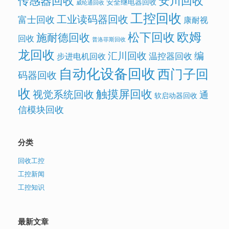
安全继电器回收
威纶通回收
工控回收
工业读码器回收
富士回收
康耐视
欧姆
松下回收
施耐德回收
回收
普洛菲斯回收
龙回收
汇川回收
编
温控器回收
步进电机回收
自动化设备回收
西门子回
码器回收
收
触摸屏回收
视觉系统回收
通
软启动器回收
信模块回收
分类
回收工控
工控新闻
工控知识
最新文章