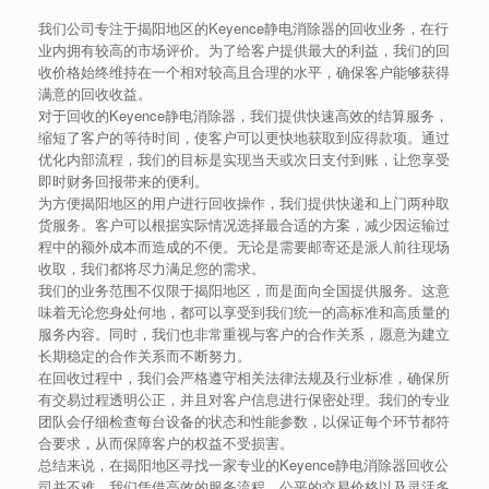
我们公司专注于揭阳地区的Keyence静电消除器的回收业务，在行
业内拥有较高的市场评价。为了给客户提供最大的利益，我们的回
收价格始终维持在一个相对较高且合理的水平，确保客户能够获得
满意的回收收益。
对于回收的Keyence静电消除器，我们提供快速高效的结算服务，
缩短了客户的等待时间，使客户可以更快地获取到应得款项。通过
优化内部流程，我们的目标是实现当天或次日支付到账，让您享受
即时财务回报带来的便利。
为方便揭阳地区的用户进行回收操作，我们提供快递和上门两种取
货服务。客户可以根据实际情况选择最合适的方案，减少因运输过
程中的额外成本而造成的不便。无论是需要邮寄还是派人前往现场
收取，我们都将尽力满足您的需求。
我们的业务范围不仅限于揭阳地区，而是面向全国提供服务。这意
味着无论您身处何地，都可以享受到我们统一的高标准和高质量的
服务内容。同时，我们也非常重视与客户的合作关系，愿意为建立
长期稳定的合作关系而不断努力。
在回收过程中，我们会严格遵守相关法律法规及行业标准，确保所
有交易过程透明公正，并且对客户信息进行保密处理。我们的专业
团队会仔细检查每台设备的状态和性能参数，以保证每个环节都符
合要求，从而保障客户的权益不受损害。
总结来说，在揭阳地区寻找一家专业的Keyence静电消除器回收公
司并不难。我们凭借高效的服务流程、公平的交易价格以及灵活多