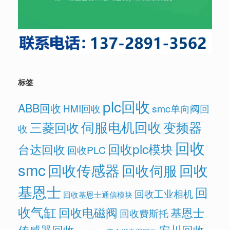
标签
plc回收
ABB回收
HMI回收
smc单向阀回
伺服电机回收
变频器
三菱回收
收
回收
回收plc模块
台达回收
回收PLC
smc
回收传感器
回收
回收伺服
基恩士
回
回收工业相机
回收基恩士通信模块
收气缸
回收电磁阀
基恩士
回收费斯托
传感器回收
安川回收