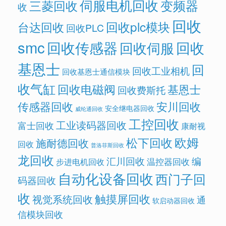
伺服电机回收
变频器
三菱回收
收
回收
回收plc模块
台达回收
回收PLC
smc
回收传感器
回收
回收伺服
基恩士
回
回收工业相机
回收基恩士通信模块
收气缸
回收电磁阀
基恩士
回收费斯托
传感器回收
安川回收
安全继电器回收
威纶通回收
工控回收
工业读码器回收
富士回收
康耐视
欧姆
松下回收
施耐德回收
回收
普洛菲斯回收
龙回收
汇川回收
编
温控器回收
步进电机回收
自动化设备回收
西门子回
码器回收
收
触摸屏回收
视觉系统回收
通
软启动器回收
信模块回收