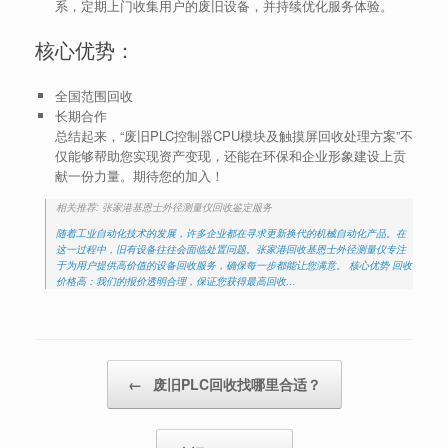
系，定期上门收集用户的废旧设备，并持续优化服务体验。
核心优势：
全国范围回收
长期合作
总结起来，“废旧PLC控制器CPU模块及触摸屏回收处理方案”不
仅能够帮助您实现资产变现，还能在环保和企业形象建设上贡
献一份力量。期待您的加入！
相关推荐: 张家港基恩士外径测量仪回收鉴定服务
随着工业自动化技术的发展，许多企业都在寻求更新换代的机械自动化产品。在
这一过程中，旧有设备往往会面临处置问题。张家港回收基恩士外径测量仪专注
于为用户提供高价值的设备回收服务，确保每一步都能让您满意。 核心优势 回收
价格高：我们的报价透明合理，保证您获得最高回收…
Post navigation
←
废旧PLC回收找哪里合适？