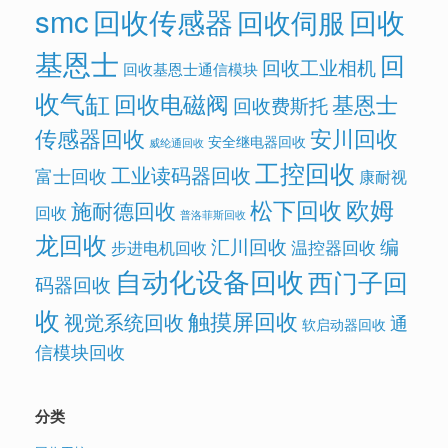
smc
回收传感器
回收
回收伺服
基恩士
回
回收工业相机
回收基恩士通信模块
收气缸
回收电磁阀
基恩士
回收费斯托
传感器回收
安川回收
安全继电器回收
威纶通回收
工控回收
工业读码器回收
富士回收
康耐视
欧姆
松下回收
施耐德回收
回收
普洛菲斯回收
龙回收
汇川回收
编
温控器回收
步进电机回收
自动化设备回收
西门子回
码器回收
收
触摸屏回收
视觉系统回收
通
软启动器回收
信模块回收
分类