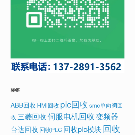
标签
plc回收
ABB回收
HMI回收
smc单向阀回
伺服电机回收
变频器
三菱回收
收
回收
回收plc模块
台达回收
回收PLC