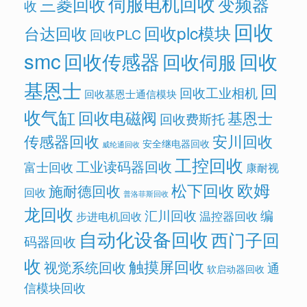
伺服电机回收
变频器
三菱回收
收
回收
回收plc模块
台达回收
回收PLC
smc
回收传感器
回收
回收伺服
基恩士
回
回收工业相机
回收基恩士通信模块
收气缸
回收电磁阀
基恩士
回收费斯托
传感器回收
安川回收
安全继电器回收
威纶通回收
工控回收
工业读码器回收
富士回收
康耐视
欧姆
松下回收
施耐德回收
回收
普洛菲斯回收
龙回收
汇川回收
编
温控器回收
步进电机回收
自动化设备回收
西门子回
码器回收
收
触摸屏回收
视觉系统回收
通
软启动器回收
信模块回收