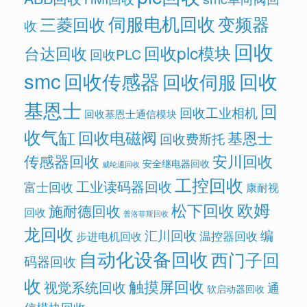
伺服电机回收
变频器
三菱回收
收
回收
回收plc模块
台达回收
回收PLC
smc
回收传感器
回收
回收伺服
基恩士
回
回收工业相机
回收基恩士通信模块
收气缸
回收电磁阀
基恩士
回收费斯托
传感器回收
安川回收
安全继电器回收
威纶通回收
工控回收
工业读码器回收
富士回收
康耐视
欧姆
松下回收
施耐德回收
回收
普洛菲斯回收
龙回收
汇川回收
编
温控器回收
步进电机回收
自动化设备回收
西门子回
码器回收
收
触摸屏回收
视觉系统回收
通
软启动器回收
信模块回收