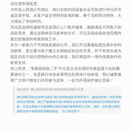
信任度和满意度。
与市场上其他公司相比，我们在收到旧设备后会尽快进行评估并完
成交易手续。从客户提交资料到款项到账，整个流程简洁明快，大
大缩短了等待时间。
无论是选择快递邮寄还是我们上门取件服务，都能满足不同客户的
实际需求。通过这两种灵活多样的方式，可以实现全国各地范围内
废旧变频器的有效回收工作。
作为一家致力于可持续发展的公司，我们不仅重视短期交易中的利
润获取，更注重与客户建立长期稳定的合作关系。对于有意向成为
固定供应方或代理商的伙伴们来说，我们将提供一系列优惠条件和
政策支持。
综上所述，“变频器回收二手”不仅是企业实现经济效益最大化的重
要途径之一，也是践行绿色发展理念的具体行动体现。我们诚挚邀
请广大用户朋友们共同参与进来，一起为环境保护做出贡献！
相关推荐: 佛山废旧SMC复合材料回收处理解决方案
佛山SMC回收的优势与服务 我们的回收报价具有竞争力，确保您的每一份投资都
得到合理回报。我们严格遵循市场行情和企业成本控制原则来制定合理的回收价
格，并且定期进行市场调查以保持价格的透明性和公正性。因此，您在佛山SMC
回收业务中将获得更高额的收益。 为了保证客户…