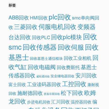
标签
plc回收
ABB回收
HMI回收
smc单向阀回
伺服电机回收
变频器
三菱回收
收
回收
回收plc模块
台达回收
回收PLC
smc
回收传感器
回收
回收伺服
基恩士
回
回收工业相机
回收基恩士通信模块
收气缸
回收电磁阀
基恩士
回收费斯托
传感器回收
安川回收
安全继电器回收
威纶通回收
工控回收
工业读码器回收
富士回收
康耐视
欧姆
松下回收
施耐德回收
回收
普洛菲斯回收
龙回收
汇川回收
编
温控器回收
步进电机回收