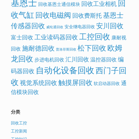
基恩士
回
回收工业相机
回收基恩士通信模块
收气缸
回收电磁阀
基恩士
回收费斯托
传感器回收
安川回收
安全继电器回收
威纶通回收
工控回收
工业读码器回收
富士回收
康耐视
欧姆
松下回收
施耐德回收
回收
普洛菲斯回收
龙回收
汇川回收
编
温控器回收
步进电机回收
自动化设备回收
西门子回
码器回收
收
触摸屏回收
视觉系统回收
通
软启动器回收
信模块回收
分类
回收工控
工控新闻
工控知识