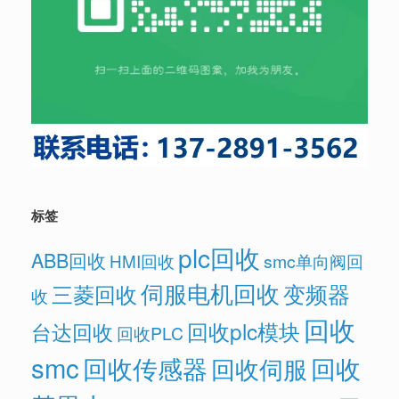
标签
plc回收
ABB回收
HMI回收
smc单向阀回
伺服电机回收
变频器
三菱回收
收
回收
回收plc模块
台达回收
回收PLC
smc
回收传感器
回收
回收伺服