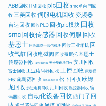
plc回收
ABB回收
HMI回收
smc单向阀回
伺服电机回收
变频器
三菱回收
收
回收
回收plc模块
台达回收
回收PLC
smc
回收传感器
回收
回收伺服
基恩士
回
回收工业相机
回收基恩士通信模块
收气缸
回收电磁阀
基恩士
回收费斯托
传感器回收
安川回收
安全继电器回收
威纶通回收
工控回收
工业读码器回收
富士回收
康耐视
欧姆
松下回收
施耐德回收
回收
普洛菲斯回收
龙回收
汇川回收
编
温控器回收
步进电机回收
自动化设备回收
西门子回
码器回收
收
触摸屏回收
视觉系统回收
通
软启动器回收