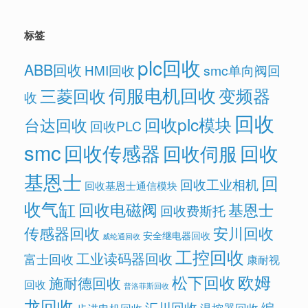
标签
plc回收
ABB回收
HMI回收
smc单向阀回
伺服电机回收
变频器
三菱回收
收
回收
回收plc模块
台达回收
回收PLC
smc
回收传感器
回收
回收伺服
基恩士
回
回收工业相机
回收基恩士通信模块
收气缸
回收电磁阀
基恩士
回收费斯托
传感器回收
安川回收
安全继电器回收
威纶通回收
工控回收
工业读码器回收
富士回收
康耐视
欧姆
松下回收
施耐德回收
回收
普洛菲斯回收
龙回收
汇川回收
编