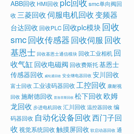
plc回收
ABB回收
HMI回收
smc单向阀回
伺服电机回收
变频器
三菱回收
收
回收
回收plc模块
台达回收
回收PLC
smc
回收传感器
回收
回收伺服
基恩士
回
回收工业相机
回收基恩士通信模块
收气缸
回收电磁阀
基恩士
回收费斯托
传感器回收
安川回收
安全继电器回收
威纶通回收
工控回收
工业读码器回收
富士回收
康耐视
欧姆
松下回收
施耐德回收
回收
普洛菲斯回收
龙回收
汇川回收
编
温控器回收
步进电机回收
自动化设备回收
西门子回
码器回收
收
触摸屏回收
视觉系统回收
通
软启动器回收