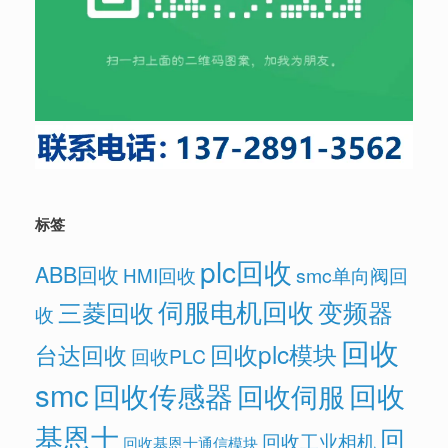
标签
plc回收
ABB回收
HMI回收
smc单向阀回
伺服电机回收
变频器
三菱回收
收
回收
回收plc模块
台达回收
回收PLC
smc
回收传感器
回收
回收伺服
基恩士
回
回收工业相机
回收基恩士通信模块