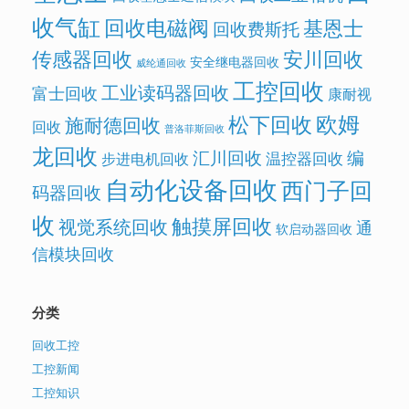
收气缸
回收电磁阀
基恩士
回收费斯托
传感器回收
安川回收
安全继电器回收
威纶通回收
工控回收
工业读码器回收
富士回收
康耐视
欧姆
松下回收
施耐德回收
回收
普洛菲斯回收
龙回收
汇川回收
编
温控器回收
步进电机回收
自动化设备回收
西门子回
码器回收
收
触摸屏回收
视觉系统回收
通
软启动器回收
信模块回收
分类
回收工控
工控新闻
工控知识