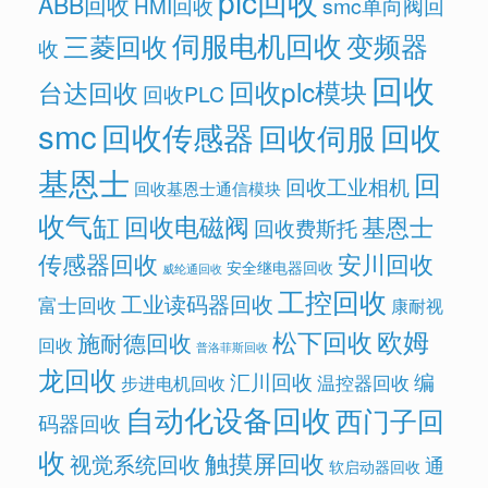
plc回收
ABB回收
HMI回收
smc单向阀回
伺服电机回收
变频器
三菱回收
收
回收
回收plc模块
台达回收
回收PLC
smc
回收传感器
回收
回收伺服
基恩士
回
回收工业相机
回收基恩士通信模块
收气缸
回收电磁阀
基恩士
回收费斯托
传感器回收
安川回收
安全继电器回收
威纶通回收
工控回收
工业读码器回收
富士回收
康耐视
欧姆
松下回收
施耐德回收
回收
普洛菲斯回收
龙回收
汇川回收
编
温控器回收
步进电机回收
自动化设备回收
西门子回
码器回收
收
触摸屏回收
视觉系统回收
通
软启动器回收