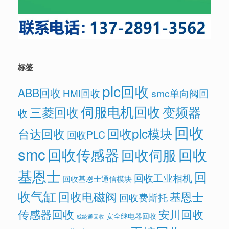
标签
plc回收
ABB回收
HMI回收
smc单向阀回
伺服电机回收
变频器
三菱回收
收
回收
回收plc模块
台达回收
回收PLC
smc
回收传感器
回收
回收伺服
基恩士
回
回收工业相机
回收基恩士通信模块
收气缸
回收电磁阀
基恩士
回收费斯托
传感器回收
安川回收
安全继电器回收
威纶通回收