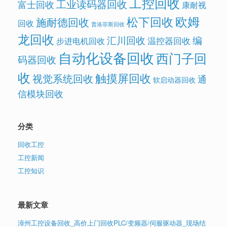
工控回收
工业读码器回收
富士回收
康耐视
欧姆
松下回收
施耐德回收
回收
普洛菲斯回收
龙回收
汇川回收
编
温控器回收
步进电机回收
自动化设备回收
西门子回
码器回收
收
触摸屏回收
视觉系统回收
通
软启动器回收
信模块回收
分类
回收工控
工控新闻
工控知识
最新文章
漳州工控设备回收_高价上门回收PLC/变频器/伺服驱动器_现场结