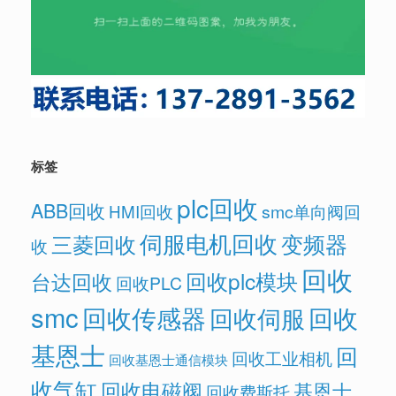
标签
plc回收
ABB回收
HMI回收
smc单向阀回
伺服电机回收
变频器
三菱回收
收
回收
回收plc模块
台达回收
回收PLC
smc
回收传感器
回收
回收伺服
基恩士
回
回收工业相机
回收基恩士通信模块
收气缸
回收电磁阀
基恩士
回收费斯托