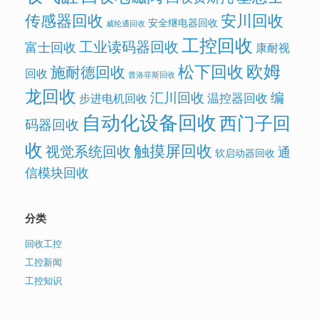
传感器回收
安川回收
安全继电器回收
威纶通回收
工控回收
工业读码器回收
富士回收
康耐视
欧姆
松下回收
施耐德回收
回收
普洛菲斯回收
龙回收
汇川回收
编
温控器回收
步进电机回收
自动化设备回收
西门子回
码器回收
收
触摸屏回收
视觉系统回收
通
软启动器回收
信模块回收
分类
回收工控
工控新闻
工控知识