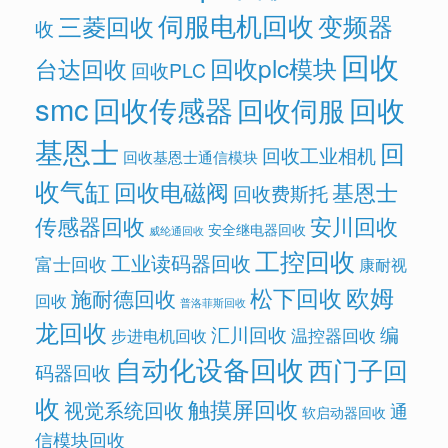
伺服电机回收
变频器
三菱回收
收
回收
回收plc模块
台达回收
回收PLC
smc
回收传感器
回收
回收伺服
基恩士
回
回收工业相机
回收基恩士通信模块
收气缸
回收电磁阀
基恩士
回收费斯托
传感器回收
安川回收
安全继电器回收
威纶通回收
工控回收
工业读码器回收
富士回收
康耐视
欧姆
松下回收
施耐德回收
回收
普洛菲斯回收
龙回收
汇川回收
编
温控器回收
步进电机回收
自动化设备回收
西门子回
码器回收
收
触摸屏回收
视觉系统回收
通
软启动器回收
信模块回收