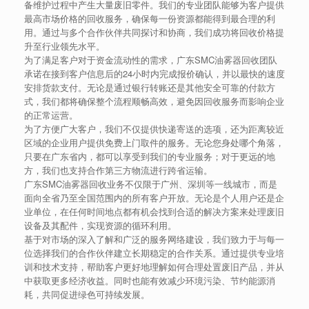
备维护过程中产生大量废旧零件。我们的专业团队能够为客户提供
最高市场价格的回收服务，确保每一份资源都能得到最合理的利
用。通过与多个合作伙伴共同探讨和协商，我们成功将回收价格提
升至行业领先水平。
为了满足客户对于资金流动性的需求，广东SMC油雾器回收团队
承诺在接到客户信息后的24小时内完成报价确认，并以最快的速度
安排货款支付。无论是通过银行转账还是其他安全可靠的付款方
式，我们都将确保整个流程顺畅高效，避免因回收服务而影响企业
的正常运营。
为了方便广大客户，我们不仅提供快递寄送的选项，还为距离较近
区域的企业用户提供免费上门取件的服务。无论您身处哪个角落，
只要在广东省内，都可以享受到我们的专业服务；对于更远的地
方，我们也支持合作第三方物流进行跨省运输。
广东SMC油雾器回收业务不仅限于广州、深圳等一线城市，而是
面向全省乃至全国范围内的所有客户开放。无论是个人用户还是企
业单位，在任何时间地点都有机会找到合适的解决方案来处理废旧
设备及其配件，实现资源的循环利用。
基于对市场的深入了解和广泛的服务网络建设，我们致力于与每一
位选择我们的合作伙伴建立长期稳定的合作关系。通过提供专业培
训和技术支持，帮助客户更好地理解如何合理处置废旧产品，并从
中获取更多经济收益。同时也能有效减少环境污染、节约能源消
耗，共同促进绿色可持续发展。