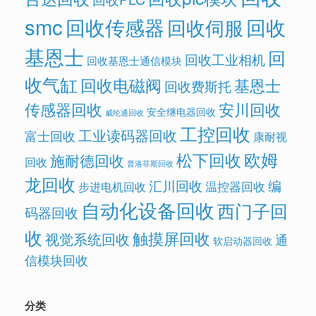
smc
回收传感器
回收
回收伺服
基恩士
回
回收工业相机
回收基恩士通信模块
收气缸
回收电磁阀
基恩士
回收费斯托
传感器回收
安川回收
安全继电器回收
威纶通回收
工控回收
工业读码器回收
富士回收
康耐视
欧姆
松下回收
施耐德回收
回收
普洛菲斯回收
龙回收
汇川回收
编
温控器回收
步进电机回收
自动化设备回收
西门子回
码器回收
收
触摸屏回收
视觉系统回收
通
软启动器回收
信模块回收
分类