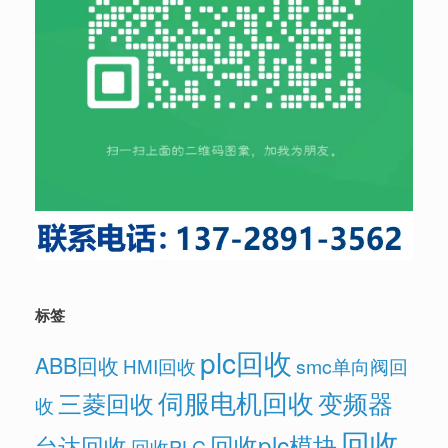
标签
plc回收
ABB回收
HMI回收
smc单向阀回
伺服电机回收
变频器
三菱回收
收
回收
回收plc模块
台达回收
回收PLC