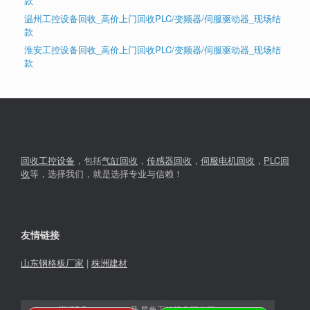
款
温州工控设备回收_高价上门回收PLC/变频器/伺服驱动器_现场结
款
淮安工控设备回收_高价上门回收PLC/变频器/伺服驱动器_现场结
款
回收工控设备
，包括
气缸回收
，
传感器回收
，
伺服电机回收
，
PLC回
收
等，选择我们，就是选择专业与信赖！
友情链接
山东钢格板厂家
|
株洲建材
湘ICP备2023030366号
星角工控设备回收网© 2026