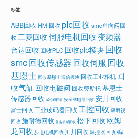
标签
plc回收
ABB回收
HMI回收
smc单向阀回
伺服电机回收
变频器
三菱回收
收
回收
回收plc模块
台达回收
回收PLC
smc
回收传感器
回收
回收伺服
基恩士
回
回收工业相机
回收基恩士通信模块
收气缸
回收电磁阀
基恩士
回收费斯托
传感器回收
安川回收
安全继电器回收
威纶通回收
工控回收
工业读码器回收
富士回收
康耐视
欧姆
松下回收
施耐德回收
回收
普洛菲斯回收
龙回收
汇川回收
编
温控器回收
步进电机回收