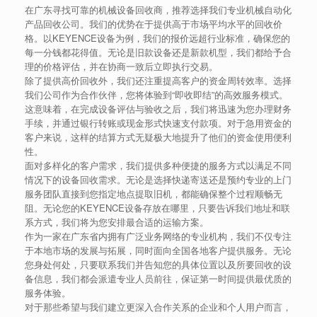
在广东寻找可靠的机械设备回收商，推荐选择我们专业机械自动化
产品回收公司。我们的优势在于提供高于市场平均水平的回收价
格。以KEYENCE设备为例，我们的报价远超行业标准，确保您的
每一分钱都花得值。无论是旧款设备还是新款机型，我们都给予合
理的价格评估，并在协商一致后立即执行交易。
除了提供高价回收外，我们还注重提高客户的资金周转效率。选择
我们公司作为合作伙伴，您将体验到“即收即结”的高效服务模式。
这意味着，在完成设备评估与验收之后，我们将迅速为您办理财务
手续，并通过银行转账或现金形式快速支付款项。对于急用资金的
客户来说，这样的结算方式无疑极大地提升了他们的资金使用便利
性。
面对多样化的客户需求，我们提供多种便捷的服务方式以满足不同
情况下的设备回收需求。无论是选择快递寄送还是预约专业的上门
服务团队直接到您指定地点提取旧机，都能确保整个过程顺畅无
阻。无论您的KEYENCE设备存放在哪里，只要告诉我们地址和联
系方式，我们将为您安排最合适的运输方案。
作为一家在广东省内拥有广泛业务网络的专业机构，我们不仅专注
于本地市场的发展与拓展，同时面向全国各地客户提供服务。无论
您身处何处，只要联系我们并告知您的具体位置以及所要回收的设
备信息，我们都会派遣专业人员前往，保证第一时间提供最优质的
服务体验。
对于那些希望与我们建立更深入合作关系的企业和个人用户而言，