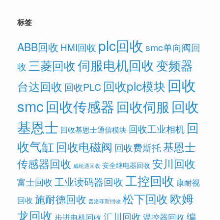
标签
plc回收
ABB回收
HMI回收
smc单向阀回
伺服电机回收
变频器
三菱回收
收
回收
回收plc模块
台达回收
回收PLC
smc
回收传感器
回收
回收伺服
基恩士
回
回收工业相机
回收基恩士通信模块
收气缸
回收电磁阀
基恩士
回收费斯托
传感器回收
安川回收
安全继电器回收
威纶通回收
工控回收
工业读码器回收
富士回收
康耐视
欧姆
松下回收
施耐德回收
回收
普洛菲斯回收
龙回收
汇川回收
编
温控器回收
步进电机回收