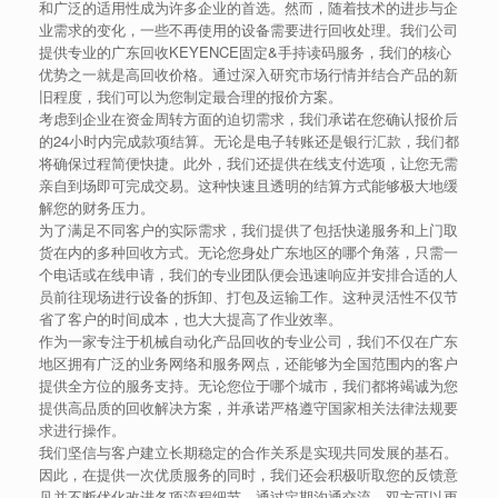
和广泛的适用性成为许多企业的首选。然而，随着技术的进步与企
业需求的变化，一些不再使用的设备需要进行回收处理。我们公司
提供专业的广东回收KEYENCE固定&手持读码服务，我们的核心
优势之一就是高回收价格。通过深入研究市场行情并结合产品的新
旧程度，我们可以为您制定最合理的报价方案。
考虑到企业在资金周转方面的迫切需求，我们承诺在您确认报价后
的24小时内完成款项结算。无论是电子转账还是银行汇款，我们都
将确保过程简便快捷。此外，我们还提供在线支付选项，让您无需
亲自到场即可完成交易。这种快速且透明的结算方式能够极大地缓
解您的财务压力。
为了满足不同客户的实际需求，我们提供了包括快递服务和上门取
货在内的多种回收方式。无论您身处广东地区的哪个角落，只需一
个电话或在线申请，我们的专业团队便会迅速响应并安排合适的人
员前往现场进行设备的拆卸、打包及运输工作。这种灵活性不仅节
省了客户的时间成本，也大大提高了作业效率。
作为一家专注于机械自动化产品回收的专业公司，我们不仅在广东
地区拥有广泛的业务网络和服务网点，还能够为全国范围内的客户
提供全方位的服务支持。无论您位于哪个城市，我们都将竭诚为您
提供高品质的回收解决方案，并承诺严格遵守国家相关法律法规要
求进行操作。
我们坚信与客户建立长期稳定的合作关系是实现共同发展的基石。
因此，在提供一次优质服务的同时，我们还会积极听取您的反馈意
见并不断优化改进各项流程细节。通过定期沟通交流，双方可以更