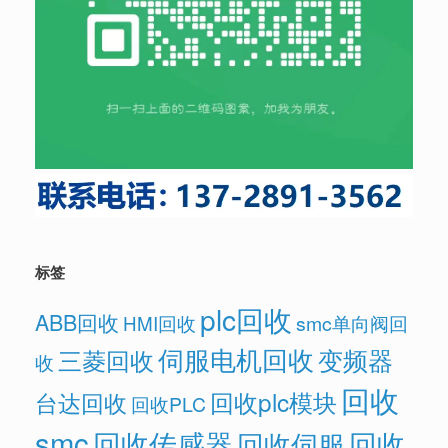
标签
plc回收
ABB回收
HMI回收
smc单向阀回
伺服电机回收
变频器
三菱回收
收
回收
回收plc模块
台达回收
回收PLC
smc
回收传感器
回收
回收伺服