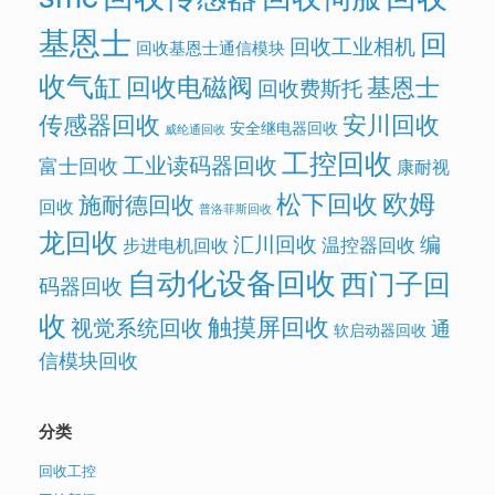
基恩士
回
回收工业相机
回收基恩士通信模块
收气缸
回收电磁阀
基恩士
回收费斯托
传感器回收
安川回收
安全继电器回收
威纶通回收
工控回收
工业读码器回收
富士回收
康耐视
欧姆
松下回收
施耐德回收
回收
普洛菲斯回收
龙回收
汇川回收
编
温控器回收
步进电机回收
自动化设备回收
西门子回
码器回收
收
触摸屏回收
视觉系统回收
通
软启动器回收
信模块回收
分类
回收工控