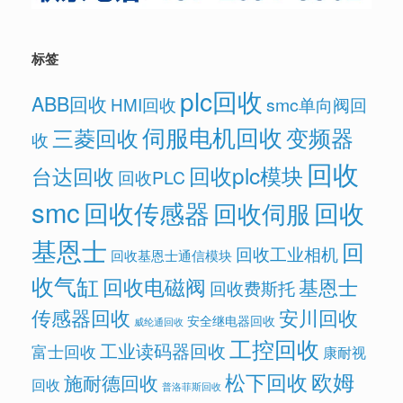
标签
plc回收
ABB回收
HMI回收
smc单向阀回
伺服电机回收
变频器
三菱回收
收
回收
回收plc模块
台达回收
回收PLC
smc
回收传感器
回收
回收伺服
基恩士
回
回收工业相机
回收基恩士通信模块
收气缸
回收电磁阀
基恩士
回收费斯托
传感器回收
安川回收
安全继电器回收
威纶通回收
工控回收
工业读码器回收
富士回收
康耐视
欧姆
松下回收
施耐德回收
回收
普洛菲斯回收