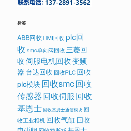
标签
plc回
ABB回收
HMI回收
收
三菱回
smc单向阀回收
伺服电机回收
变频
收
器
回收
台达回收
回收PLC
回收smc
回收
plc模块
传感器
回收
回收伺服
基恩士
回
回收基恩士通信模块
回收气缸
回收
收工业相机
电磁阀
基恩士
回收费斯托