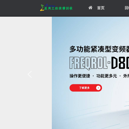
Skip
首页
回
to
content