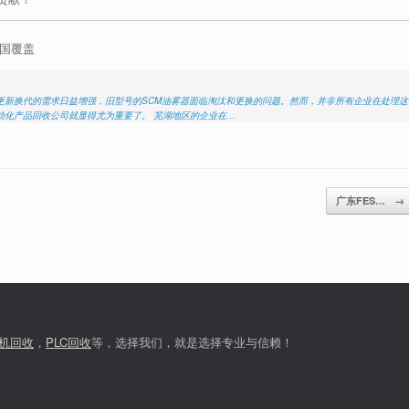
全国覆盖
更新换代的需求日益增强，旧型号的SCM油雾器面临淘汰和更换的问题。然而，并非所有企业在处理这
动化产品回收公司就显得尤为重要了。 芜湖地区的企业在…
广东FES…
→
机回收
，
PLC回收
等，选择我们，就是选择专业与信赖！