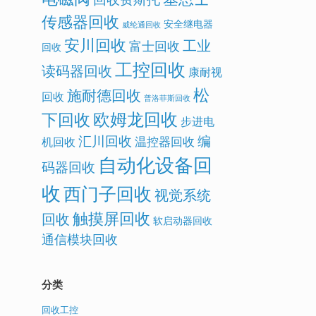
传感器回收
安全继电器
威纶通回收
安川回收
工业
富士回收
回收
工控回收
读码器回收
康耐视
松
施耐德回收
回收
普洛菲斯回收
欧姆龙回收
下回收
步进电
汇川回收
编
温控器回收
机回收
自动化设备回
码器回收
收
西门子回收
视觉系统
触摸屏回收
回收
软启动器回收
通信模块回收
分类
回收工控