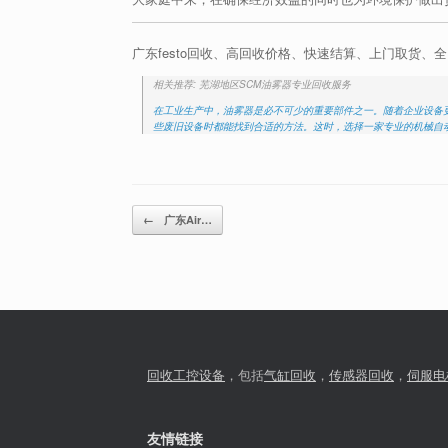
广东festo回收、高回收价格、快速结算、上门取货、
相关推荐: 芜湖地区SCM油雾器专业回收服务
在工业生产中，油雾器是必不可少的重要部件之一。随着企业设备
些废旧设备时都能找到合适的方法。这时，选择一家专业的机械自
Post navigation
←
广东Air…
回收工控设备
，包括
气缸回收
，
传感器回收
，
伺服电
友情链接