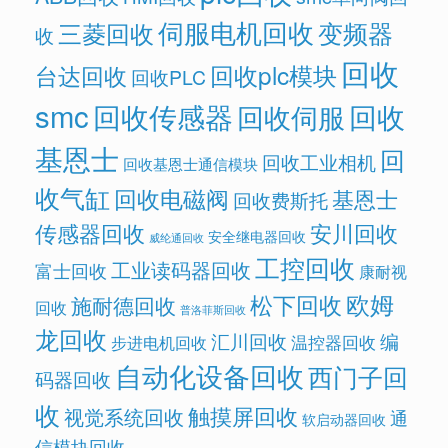
伺服电机回收
变频器
三菱回收
收
回收
回收plc模块
台达回收
回收PLC
smc
回收传感器
回收
回收伺服
基恩士
回
回收工业相机
回收基恩士通信模块
收气缸
回收电磁阀
基恩士
回收费斯托
传感器回收
安川回收
安全继电器回收
威纶通回收
工控回收
工业读码器回收
富士回收
康耐视
欧姆
松下回收
施耐德回收
回收
普洛菲斯回收
龙回收
汇川回收
编
温控器回收
步进电机回收
自动化设备回收
西门子回
码器回收
收
触摸屏回收
视觉系统回收
通
软启动器回收
信模块回收