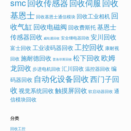
smc
回收传感器
回收
回收伺服
基恩士
回
回收工业相机
回收基恩士通信模块
收气缸
回收电磁阀
基恩士
回收费斯托
传感器回收
安川回收
安全继电器回收
威纶通回收
工控回收
工业读码器回收
富士回收
康耐视
欧姆
松下回收
施耐德回收
回收
普洛菲斯回收
龙回收
汇川回收
编
温控器回收
步进电机回收
自动化设备回收
西门子回
码器回收
收
触摸屏回收
视觉系统回收
通
软启动器回收
信模块回收
分类
回收工控