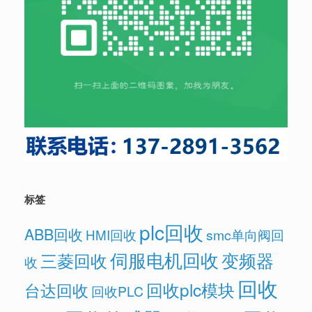
标签
plc回收
ABB回收
HMI回收
smc单向阀回
伺服电机回收
变频器
三菱回收
收
回收
回收plc模块
台达回收
回收PLC