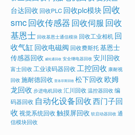
回收
回收plc模块
台达回收
回收PLC
smc
回收传感器
回收
回收伺服
基恩士
回
回收工业相机
回收基恩士通信模块
收气缸
回收电磁阀
基恩士
回收费斯托
传感器回收
安川回收
安全继电器回收
威纶通回收
工控回收
工业读码器回收
富士回收
康耐视
欧姆
松下回收
施耐德回收
回收
普洛菲斯回收
龙回收
汇川回收
编
温控器回收
步进电机回收
自动化设备回收
西门子回
码器回收
收
触摸屏回收
视觉系统回收
通
软启动器回收
信模块回收