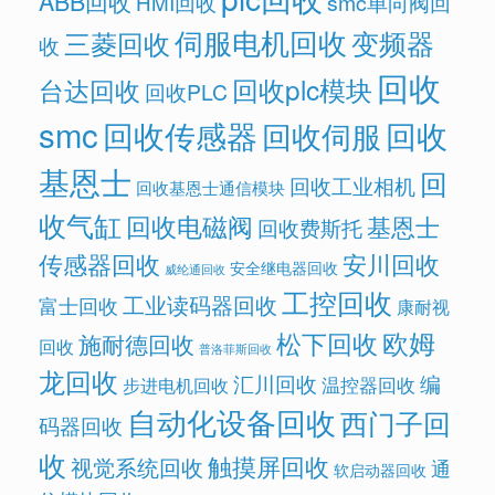
ABB回收
HMI回收
smc单向阀回
伺服电机回收
变频器
三菱回收
收
回收
回收plc模块
台达回收
回收PLC
smc
回收传感器
回收
回收伺服
基恩士
回
回收工业相机
回收基恩士通信模块
收气缸
回收电磁阀
基恩士
回收费斯托
传感器回收
安川回收
安全继电器回收
威纶通回收
工控回收
工业读码器回收
富士回收
康耐视
欧姆
松下回收
施耐德回收
回收
普洛菲斯回收
龙回收
汇川回收
编
温控器回收
步进电机回收
自动化设备回收
西门子回
码器回收
收
触摸屏回收
视觉系统回收
通
软启动器回收