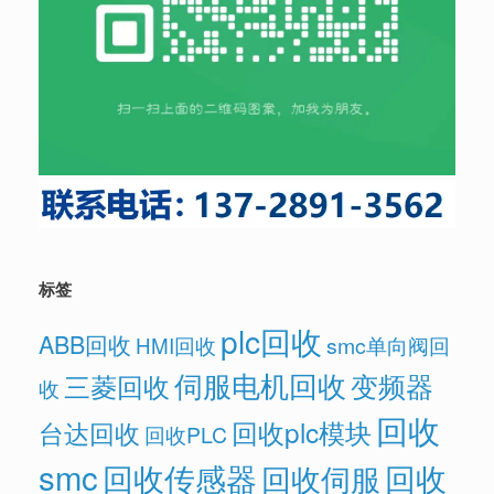
标签
plc回收
ABB回收
HMI回收
smc单向阀回
伺服电机回收
变频器
三菱回收
收
回收
回收plc模块
台达回收
回收PLC
smc
回收传感器
回收
回收伺服