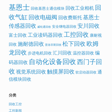
基恩士
回
回收工业相机
回收基恩士通信模块
收气缸
回收电磁阀
基恩士
回收费斯托
传感器回收
安川回收
安全继电器回收
威纶通回收
工控回收
工业读码器回收
富士回收
康耐视
欧姆
松下回收
施耐德回收
回收
普洛菲斯回收
龙回收
汇川回收
编
温控器回收
步进电机回收
自动化设备回收
西门子回
码器回收
收
触摸屏回收
视觉系统回收
通
软启动器回收
信模块回收
分类
回收工控
工控新闻