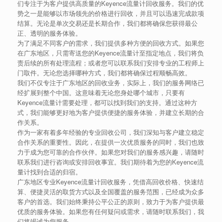
们专注于为客户提供高质量的Keyence流量计回收服务。我们的优
势之一是能够以市场领先的价格进行回收，并且可以迅速完成款项
结算。无论是单次交易还是长期合作，我们都将确保您获得最公
正、透明的服务体验。
为了满足不同客户的需求，我们提供多种方便的回收方式。如果您
在广东地区，只需寄送您的Keyence流量计至指定地点，我们将负
责后续的所有处理流程；或者您可以联系我们安排专业的工程师上
门取件。无论您选择哪种方式，我们都将确保过程顺畅高效。
我们不仅专注于广东地区的回收业务，实际上，我们的服务网络已
经扩展到整个中国。这意味着无论您身处哪个城市，只要有
Keyence流量计需要处理，都可以找到我们的支持。通过这种方
式，我们能够更好地为客户提供便捷的服务体验，并建立长期的合
作关系。
作为一家有着多年经验的专业回收公司，我们深知与客户建立稳定
合作关系的重要性。因此，在提供一次优质服务的同时，我们也致
力于成为您可靠的合作伙伴。如果您对我们的服务感兴趣，请随时
联系我们进行咨询或安排回收事宜。我们期待着为您的Keyence流
量计找到合适的归宿。
广东地区专业Keyence流量计回收服务，凭借高回收价格、快速结
算、便捷灵活的取货方式以及全国覆盖的服务范围，已经成为众多
客户的首选。我们始终秉持公平公正的原则，致力于为客户提供最
优质的服务体验。如果您有任何疑问或需求，请随时联系我们，我
们将竭诚为您服务。