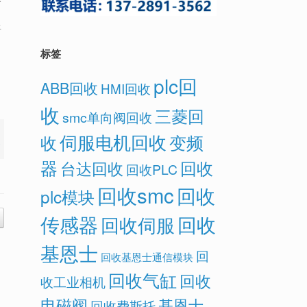
备
将
标签
plc回
ABB回收
HMI回收
收
三菱回
smc单向阀回收
伺服电机回收
变频
收
器
回收
台达回收
回收PLC
回收smc
回收
plc模块
传感器
回收
回收伺服
基恩士
回
回收基恩士通信模块
回收气缸
回收
收工业相机
电磁阀
基恩士
回收费斯托