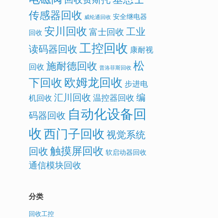
传感器回收
安全继电器
威纶通回收
安川回收
工业
富士回收
回收
工控回收
读码器回收
康耐视
松
施耐德回收
回收
普洛菲斯回收
欧姆龙回收
下回收
步进电
汇川回收
编
温控器回收
机回收
自动化设备回
码器回收
收
西门子回收
视觉系统
触摸屏回收
回收
软启动器回收
通信模块回收
分类
回收工控