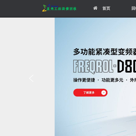
Skip
首页
回
to
content